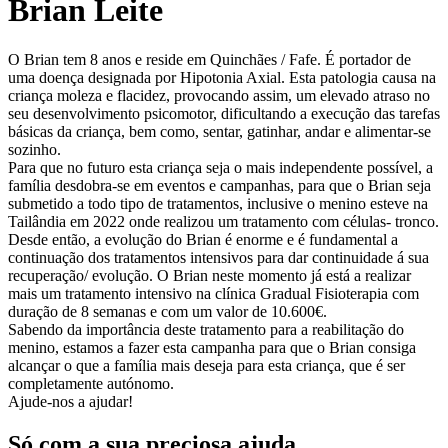
Brian Leite
O Brian tem 8 anos e reside em Quinchães / Fafe. É portador de
uma doença designada por Hipotonia Axial. Esta patologia causa na
criança moleza e flacidez, provocando assim, um elevado atraso no
seu desenvolvimento psicomotor, dificultando a execução das tarefas
básicas da criança, bem como, sentar, gatinhar, andar e alimentar-se
sozinho.
Para que no futuro esta criança seja o mais independente possível, a
família desdobra-se em eventos e campanhas, para que o Brian seja
submetido a todo tipo de tratamentos, inclusive o menino esteve na
Tailândia em 2022 onde realizou um tratamento com células- tronco.
Desde então, a evolução do Brian é enorme e é fundamental a
continuação dos tratamentos intensivos para dar continuidade á sua
recuperação/ evolução. O Brian neste momento já está a realizar
mais um tratamento intensivo na clínica Gradual Fisioterapia com
duração de 8 semanas e com um valor de 10.600€.
Sabendo da importância deste tratamento para a reabilitação do
menino, estamos a fazer esta campanha para que o Brian consiga
alcançar o que a família mais deseja para esta criança, que é ser
completamente autónomo.
Ajude-nos a ajudar!
Só com a sua preciosa ajuda