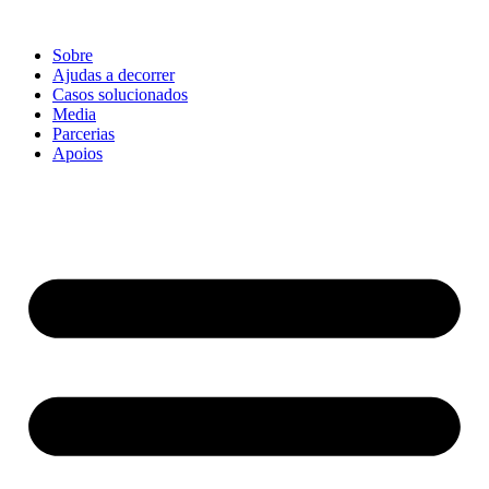
Pular
para
Sobre
o
Ajudas a decorrer
conteúdo
Casos solucionados
Media
Parcerias
Apoios